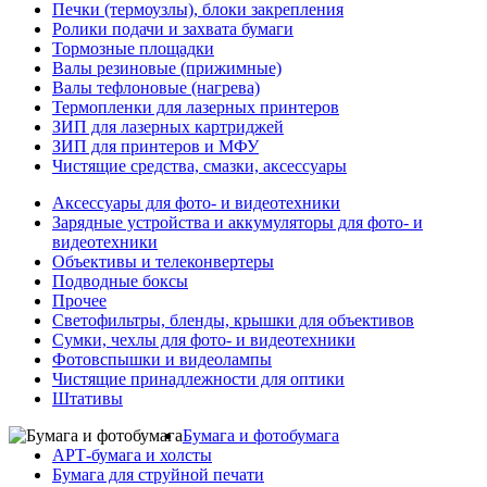
Печки (термоузлы), блоки закрепления
Ролики подачи и захвата бумаги
Тормозные площадки
Валы резиновые (прижимные)
Валы тефлоновые (нагрева)
Термопленки для лазерных принтеров
ЗИП для лазерных картриджей
ЗИП для принтеров и МФУ
Чистящие средства, смазки, аксессуары
Аксессуары для фото- и видеотехники
Зарядные устройства и аккумуляторы для фото- и
видеотехники
Объективы и телеконвертеры
Подводные боксы
Прочее
Светофильтры, бленды, крышки для объективов
Сумки, чехлы для фото- и видеотехники
Фотовспышки и видеолампы
Чистящие принадлежности для оптики
Штативы
Бумага и фотобумага
АРТ-бумага и холсты
Бумага для струйной печати