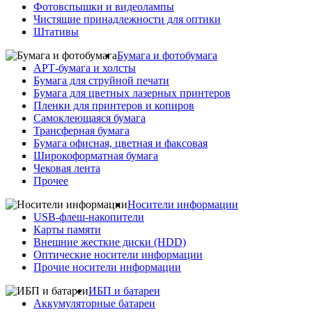
Фотовспышки и видеолампы
Чистящие принадлежности для оптики
Штативы
Бумага и фотобумага
АРТ-бумага и холсты
Бумага для струйной печати
Бумага для цветных лазерных принтеров
Пленки для принтеров и копиров
Самоклеющаяся бумага
Трансферная бумага
Бумага офисная, цветная и факсовая
Широкоформатная бумага
Чековая лента
Прочее
Носители информации
USB-флеш-накопители
Карты памяти
Внешние жесткие диски (HDD)
Оптические носители информации
Прочие носители информации
ИБП и батареи
Аккумуляторные батареи