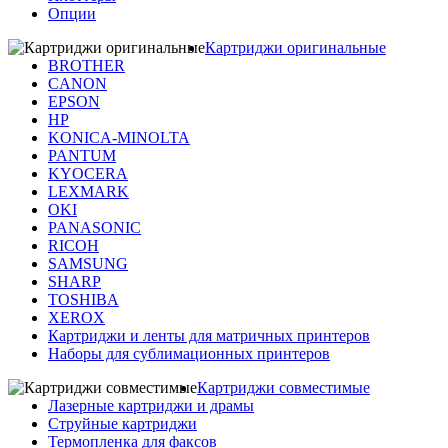
Опции
Картриджи оригинальные
BROTHER
CANON
EPSON
HP
KONICA-MINOLTA
PANTUM
KYOCERA
LEXMARK
OKI
PANASONIC
RICOH
SAMSUNG
SHARP
TOSHIBA
XEROX
Картриджи и ленты для матричных принтеров
Наборы для сублимационных принтеров
Картриджи совместимые
Лазерные картриджи и драмы
Струйные картриджи
Термопленка для факсов