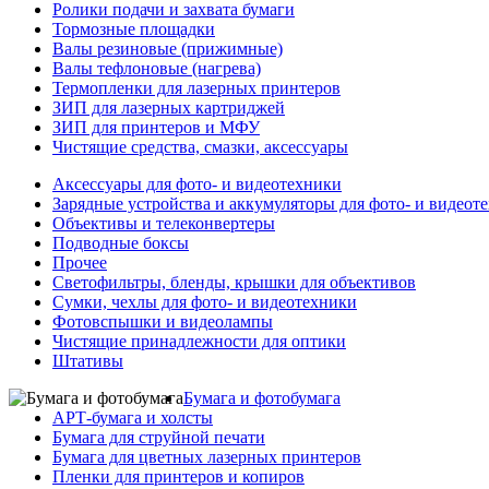
Ролики подачи и захвата бумаги
Тормозные площадки
Валы резиновые (прижимные)
Валы тефлоновые (нагрева)
Термопленки для лазерных принтеров
ЗИП для лазерных картриджей
ЗИП для принтеров и МФУ
Чистящие средства, смазки, аксессуары
Аксессуары для фото- и видеотехники
Зарядные устройства и аккумуляторы для фото- и видеот
Объективы и телеконвертеры
Подводные боксы
Прочее
Светофильтры, бленды, крышки для объективов
Сумки, чехлы для фото- и видеотехники
Фотовспышки и видеолампы
Чистящие принадлежности для оптики
Штативы
Бумага и фотобумага
АРТ-бумага и холсты
Бумага для струйной печати
Бумага для цветных лазерных принтеров
Пленки для принтеров и копиров