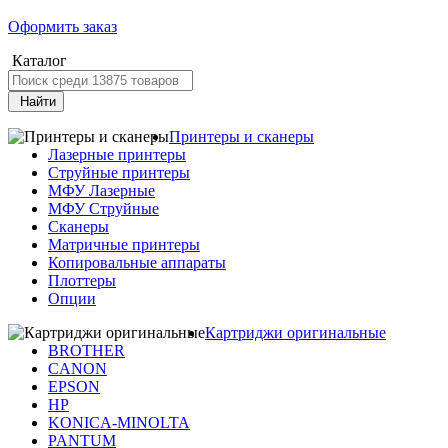
Оформить заказ
Каталог
Найти
Принтеры и сканеры
Лазерные принтеры
Струйные принтеры
МФУ Лазерные
МФУ Струйные
Сканеры
Матричные принтеры
Копировальные аппараты
Плоттеры
Опции
Картриджи оригинальные
BROTHER
CANON
EPSON
HP
KONICA-MINOLTA
PANTUM