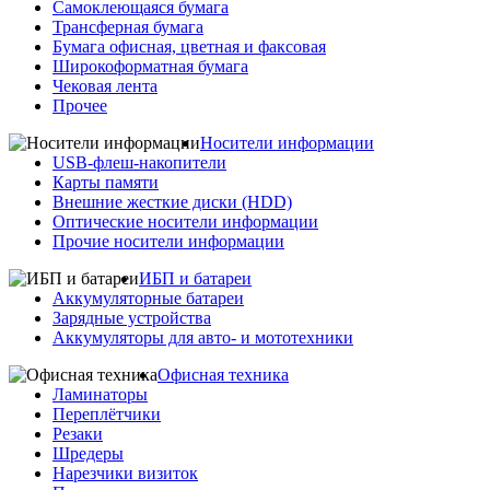
Самоклеющаяся бумага
Трансферная бумага
Бумага офисная, цветная и факсовая
Широкоформатная бумага
Чековая лента
Прочее
Носители информации
USB-флеш-накопители
Карты памяти
Внешние жесткие диски (HDD)
Оптические носители информации
Прочие носители информации
ИБП и батареи
Аккумуляторные батареи
Зарядные устройства
Аккумуляторы для авто- и мототехники
Офисная техника
Ламинаторы
Переплётчики
Резаки
Шредеры
Нарезчики визиток