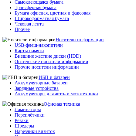
Самоклеющаяся бумага
Трансферная бумага
Бумага офисная, цветная и факсовая
Широкоформатная бумага
Чековая лента
Прочее
Носители информации
USB-флеш-накопители
Карты памяти
Внешние жесткие диски (HDD)
Оптические носители информации
Прочие носители информации
ИБП и батареи
Аккумуляторные батареи
Зарядные устройства
Аккумуляторы для авто- и мототехники
Офисная техника
Ламинаторы
Переплётчики
Резаки
Шредеры
Нарезчики визиток