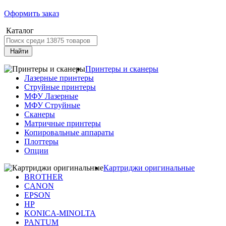
Оформить заказ
Каталог
Найти
Принтеры и сканеры
Лазерные принтеры
Струйные принтеры
МФУ Лазерные
МФУ Струйные
Сканеры
Матричные принтеры
Копировальные аппараты
Плоттеры
Опции
Картриджи оригинальные
BROTHER
CANON
EPSON
HP
KONICA-MINOLTA
PANTUM