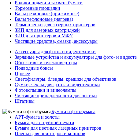
Ролики подачи и захвата бумаги
Тормозные площадки
Валы резиновые (прижимные)
Валы тефлоновые (нагрева)
Термопленки для лазерных принтеров
ЗИП для лазерных картриджей
ЗИП для принтеров и МФУ
Чистящие средства, смазки, аксессуары
Аксессуары для фото- и видеотехники
Зарядные устройства и аккумуляторы для фото- и видеот
Объективы и телеконвертеры
Подводные боксы
Прочее
Светофильтры, бленды, крышки для объективов
Сумки, чехлы для фото- и видеотехники
Фотовспышки и видеолампы
Чистящие принадлежности для оптики
Штативы
Бумага и фотобумага
АРТ-бумага и холсты
Бумага для струйной печати
Бумага для цветных лазерных принтеров
Пленки для принтеров и копиров