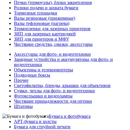
Печки (термоузлы), блоки закрепления
Ролики подачи и захвата бумаги
Тормозные площадки
Валы резиновые (прижимные)
Валы тефлоновые (нагрева)
Термопленки для лазерных принтеров
ЗИП для лазерных картриджей
ЗИП для принтеров и МФУ
Чистящие средства, смазки, аксессуары
Аксессуары для фото- и видеотехники
Зарядные устройства и аккумуляторы для фото- и
видеотехники
Объективы и телеконвертеры
Подводные боксы
Прочее
Светофильтры, бленды, крышки для объективов
Сумки, чехлы для фото- и видеотехники
Фотовспышки и видеолампы
Чистящие принадлежности для оптики
Штативы
Бумага и фотобумага
АРТ-бумага и холсты
Бумага для струйной печати