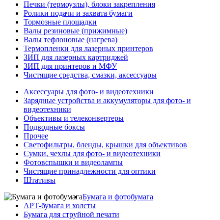
Печки (термоузлы), блоки закрепления
Ролики подачи и захвата бумаги
Тормозные площадки
Валы резиновые (прижимные)
Валы тефлоновые (нагрева)
Термопленки для лазерных принтеров
ЗИП для лазерных картриджей
ЗИП для принтеров и МФУ
Чистящие средства, смазки, аксессуары
Аксессуары для фото- и видеотехники
Зарядные устройства и аккумуляторы для фото- и
видеотехники
Объективы и телеконвертеры
Подводные боксы
Прочее
Светофильтры, бленды, крышки для объективов
Сумки, чехлы для фото- и видеотехники
Фотовспышки и видеолампы
Чистящие принадлежности для оптики
Штативы
Бумага и фотобумага
АРТ-бумага и холсты
Бумага для струйной печати